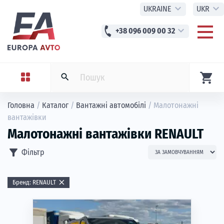
expand_more
expand_more
UKRAINE
UKR
phone
expand_more
+38 096 009 00 32
shopping_cart
search
Головна
/
Каталог
/
Вантажні автомобілі
/
Малотонажні
вантажівки
Малотонажні вантажівки RENAULT
filter_alt
Фільтр
close
Бренд: RENAULT