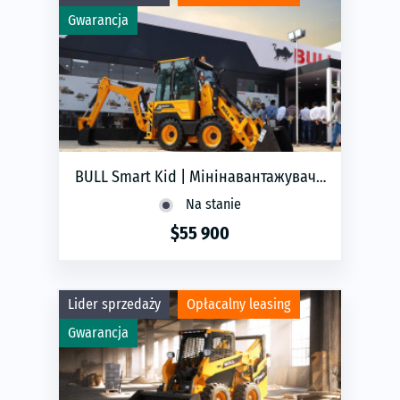
Gwarancja
BULL Smart Kid | Мінінавантажувач |
2026
Na stanie
$55 900
phone
ЗАМОВИТИ
Lider sprzedaży
Opłacalny leasing
Gwarancja