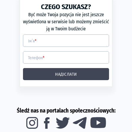
Rok produkcji:
2010
CZEGO SZUKASZ?
Pojemność silnika:
3.7
Być może Twoja pozycja nie jest jeszcze
Moc silnika (kW):
68
wyświetlona w serwisie lub możemy zmieścić
ją w Twoim budżecie
Ім’я
*
Телефон
*
НАДІСЛАТИ
Śledź nas na portalach społecznościowych: