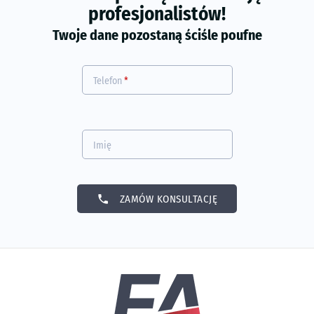
profesjonalistów!
Twoje dane pozostaną ściśle poufne
Telefon
*
Imię
phone
ZAMÓW KONSULTACJĘ