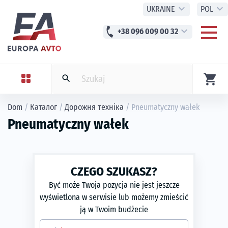
expand_more
expand_more
UKRAINE
POL
phone
expand_more
+38 096 009 00 32
shopping_cart
search
Dom
/
Каталог
/
Дорожня техніка
/
Pneumatyczny wałek
Pneumatyczny wałek
CZEGO SZUKASZ?
Być może Twoja pozycja nie jest jeszcze
wyświetlona w serwisie lub możemy zmieścić
ją w Twoim budżecie