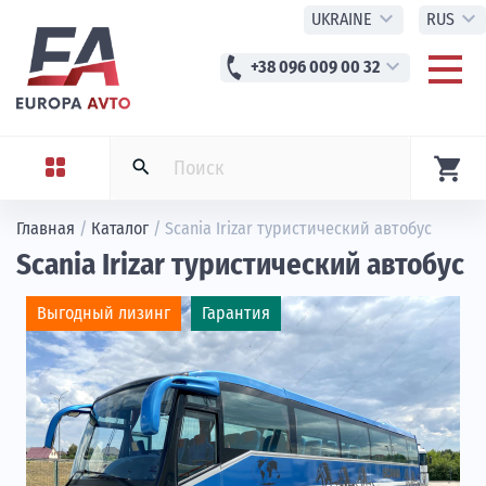
expand_more
expand_more
UKRAINE
RUS
phone
expand_more
+38 096 009 00 32
shopping_cart
search
Главная
/
Каталог
/
Scania Irizar туристический автобус
Scania Irizar туристический автобус
Выгодный лизинг
Гарантия