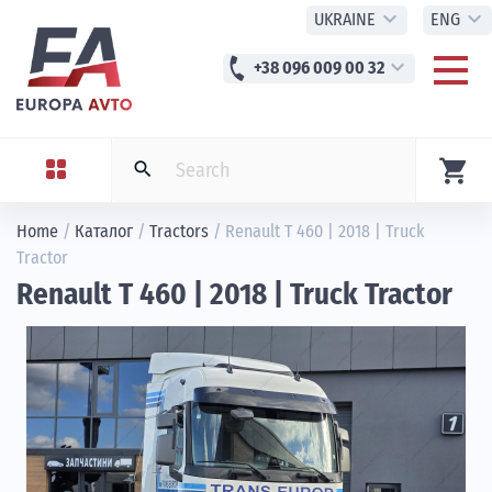
expand_more
expand_more
UKRAINE
ENG
phone
expand_more
+38 096 009 00 32
shopping_cart
search
Home
/
Каталог
/
Tractors
/
Renault T 460 | 2018 | Truck
Tractor
Renault T 460 | 2018 | Truck Tractor