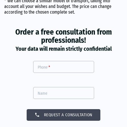
* We can choose a similar model of transport, taking into
account all your wishes and budget. The price can change
according to the chosen complete set.
Order a free consultation from
professionals!
Your data will remain strictly confidential
Phone
*
Name
phone
REQUEST A CONSULTATION