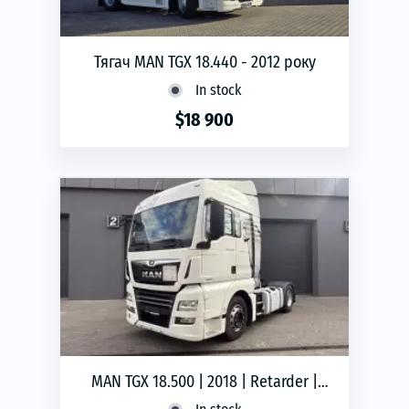
Тягач MAN TGX 18.440 - 2012 року
In stock
$18 900
phone
ЗАМОВИТИ
Year of production:
2012
Пробіг:
1 121 542
MAN TGX 18.500 | 2018 | Retarder |
Truck Tractor