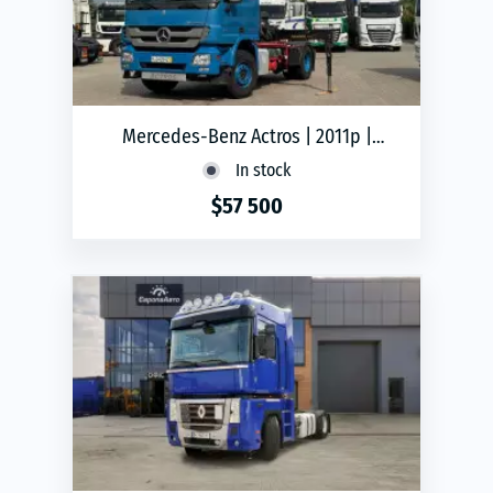
Mercedes-Benz Actros | 2011р |
Сідельний тягач з краном
In stock
маніпулятором
$57 500
phone
ЗАМОВИТИ