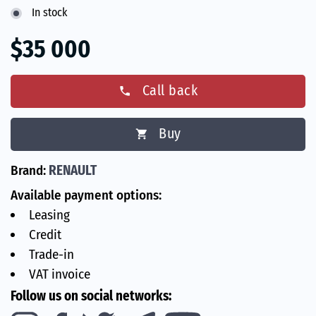
In stock
$35 000
Call back
phone
Buy
shopping_cart
Brand:
RENAULT
Available payment options:
Leasing
Credit
Trade-in
VAT invoice
Follow us on social networks: