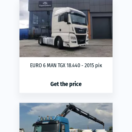
EURO 6 MAN TGX 18.440 - 2015 рік
Get the price
phone
ЗАМОВИТИ
Year of production:
2015
Пробіг:
852
Transmission:
automatic