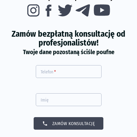
Zamów bezpłatną konsultację od
profesjonalistów!
Twoje dane pozostaną ściśle poufne
Telefon
*
Imię
phone
ZAMÓW KONSULTACJĘ