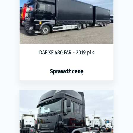
DAF XF 480 FAR - 2019 рік
Sprawdź cenę
phone
ЗАМОВИТИ
Rok produkcji:
2019
Пробіг:
580
Transmisja:
automatyczna