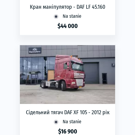
Кран маніпулятор - DAF LF 45.160
Na stanie
$44 000
phone
ЗАМОВИТИ
Rok produkcji:
2009
Transmisja:
manualna
Сідельний тягач DAF XF 105 - 2012 рік
Na stanie
$16 900