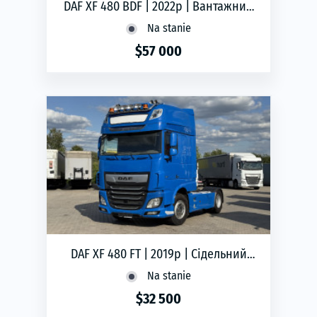
DAF XF 480 BDF | 2022р | Вантажний
автомобіль контейнеровоз
Na stanie
$57 000
phone
ЗАМОВИТИ
DAF XF 480 FT | 2019р | Сідельний
тягач
Na stanie
$32 500