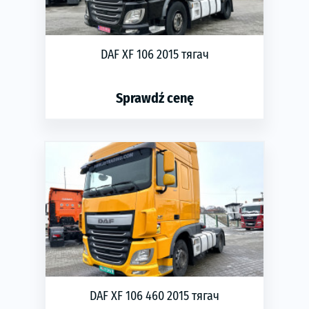
DAF XF 106 2015 тягач
Sprawdź cenę
phone
ЗАМОВИТИ
Rok produkcji:
2015
Transmisja:
automatyczna
Typ silnika:
Diesel
Moc silnika (KM):
460
Moc silnika (kW):
338
Pojemność silnika:
12.9
DAF XF 106 460 2015 тягач