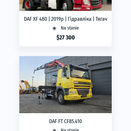
DAF XF 480 | 2019р | Гідравліка | Тягач
Na stanie
$27 300
phone
ЗАМОВИТИ
DAF FT CF85.410
Na stanie