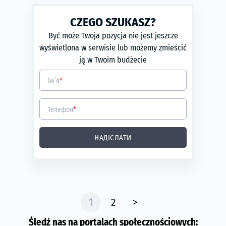
phone
ЗАМОВИТИ
Rok produkcji:
2014
CZEGO SZUKASZ?
Transmisja:
automatyczna
Być może Twoja pozycja nie jest jeszcze
Typ silnika:
Diesel
wyświetlona w serwisie lub możemy zmieścić
Moc silnika (KM):
440
ją w Twoim budżecie
Moc silnika (kW):
324
Ім’я
*
Телефон
*
НАДІСЛАТИ
1
2
>
Śledź nas na portalach społecznościowych: