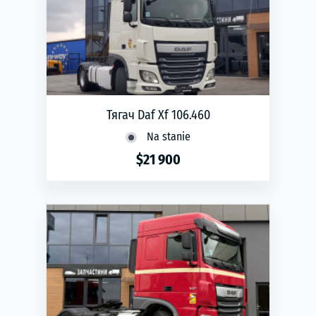
Тягач Daf Xf 106.460
Na stanie
$21 900
phone
ЗАМОВИТИ