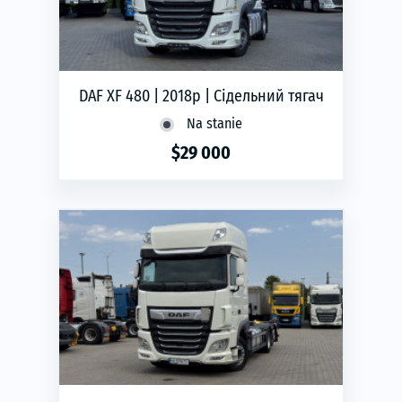
DAF XF 480 | 2018р | Сідельний тягач
Na stanie
$29 000
phone
ЗАМОВИТИ