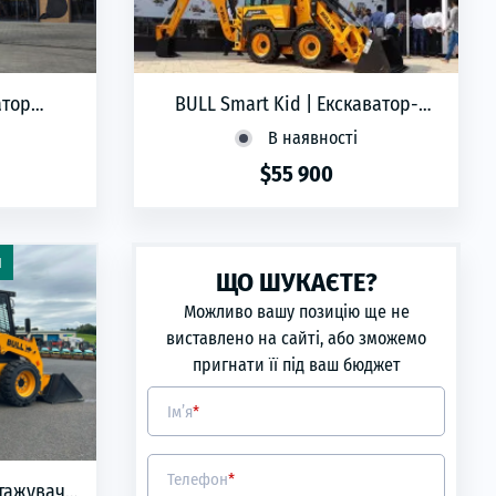
атор
BULL Smart Kid | Екскаватор-
026
навантажувач | 2026
В наявності
$55 900
phone
ЗАМОВИТИ
я
ЩО ШУКАЄТЕ?
ична
Можливо вашу позицію ще не
виставлено на сайті, або зможемо
пригнати її під ваш бюджет
00
Ім’я
*
:
3
Телефон
*
інія,
нтажувач