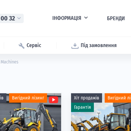
expand_more
 00 32
expand_more
ІНФОРМАЦІЯ
БРЕНДИ
Сервіс
Під замовлення
l Machines
ів
Вигідний лізинг
Хіт продажів
Вигідний л
Гарантія