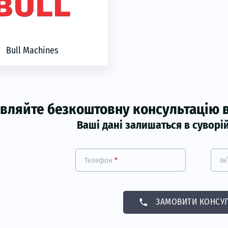
Bull Machines
вляйте безкоштовну консультацію в
Ваші дані залишаться в суворі
Телефон
*
Ім
phone
ЗАМОВИТИ КОНСУЛ