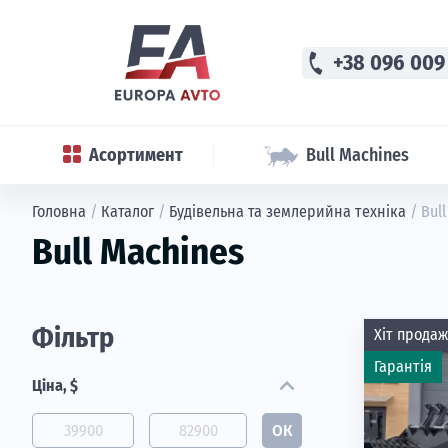
phone
+38 096 009
Асортимент
Bull Machines
Головна
/
Каталог
/
Будівельна та землерийна техніка
/
Bul
Bull Machines
Фільтр
Хіт продаж
Гарантія
expand_more
Ціна, $