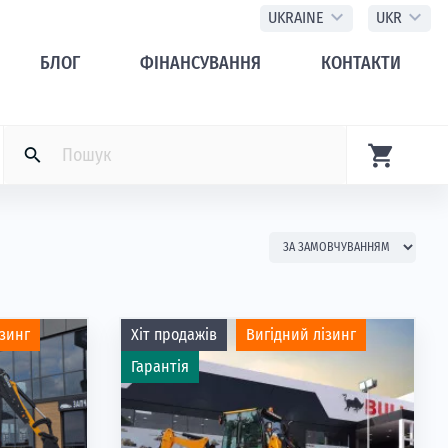
expand_more
expand_more
UKRAINE
UKR
БЛОГ
ФІНАНСУВАННЯ
КОНТАКТИ
shopping_cart
search
ізинг
Хіт продажів
Вигідний лізинг
Гарантія