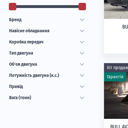
expand_more
Бренд
BU
expand_more
Навісне обладнання
Рівно
expand_more
Коробка передач
н
expand_more
Тип двигуна
expand_more
Об'єм двигуна
Хіт продаж
expand_more
Потужність двигуна (к.с.)
Гарантія
expand_more
Привід
expand_more
Вага (тонн)
BULL AV