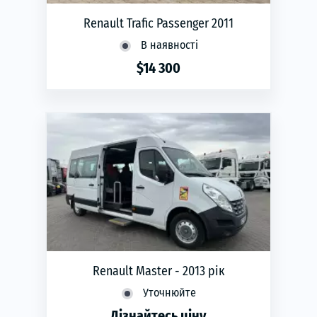
Renault Trafic Passenger 2011
В наявності
$14 300
phone
ЗАМОВИТИ
Renault Master - 2013 рік
Уточнюйте
Дізнайтесь ціну