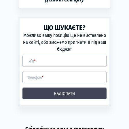
phone
ЗАМОВИТИ
Рік виготовлення:
2013
ЩО ШУКАЄТЕ?
Коробка передач:
механічна
Можливо вашу позицію ще не виставлено
Тип двигуна:
Дизель
на сайті, або зможемо пригнати її під ваш
Об'єм двигуна:
2.3
бюджет
Потужність двигуна (к.с.):
120
Ім’я
*
Потужність двигуна (кВт):
88
Телефон
*
НАДІСЛАТИ