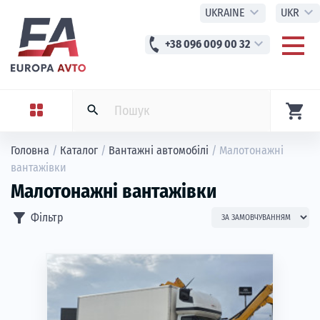
expand_more
expand_more
UKRAINE
UKR
phone
expand_more
+38 096 009 00 32
shopping_cart
search
Головна
/
Каталог
/
Вантажні автомобілі
/
Малотонажні
вантажівки
Малотонажні вантажівки
filter_alt
Фільтр