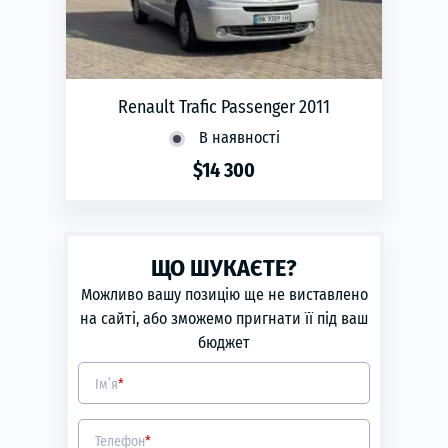
Renault Trafic Passenger 2011
В наявності
$14 300
phone
ЗАМОВИТИ
ЩО ШУКАЄТЕ?
Можливо вашу позицію ще не виставлено
на сайті, або зможемо пригнати її під ваш
бюджет
Ім’я
*
Телефон
*