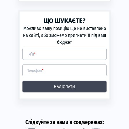
phone
ЗАМОВИТИ
Рік виготовлення:
2010
ЩО ШУКАЄТЕ?
Об'єм двигуна:
3.7
Можливо вашу позицію ще не виставлено
Потужність двигуна (кВт):
68
на сайті, або зможемо пригнати її під ваш
бюджет
Ім’я
*
Телефон
*
НАДІСЛАТИ
Слідкуйте за нами в соцмережах: