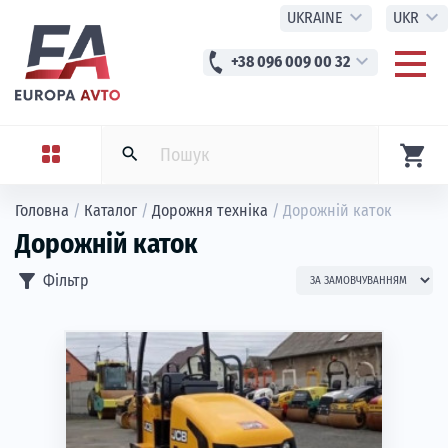
expand_more
expand_more
UKRAINE
UKR
phone
expand_more
+38 096 009 00 32
shopping_cart
search
Головна
/
Каталог
/
Дорожня техніка
/
Дорожній каток
Дорожній каток
filter_alt
Фільтр