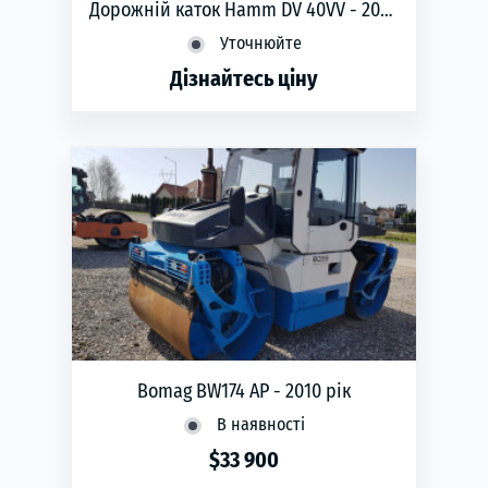
Дорожній каток Hamm DV 40VV - 2008
рік
Уточнюйте
Дізнайтесь ціну
phone
ЗАМОВИТИ
Рік виготовлення:
2008
Коробка передач:
автоматична
Тип двигуна:
Дизель
Bomag BW174 AP - 2010 рік
В наявності
$33 900