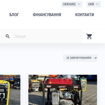
expand_more
expand_more
UKRAINE
UKR
БЛОГ
ФІНАНСУВАННЯ
КОНТАКТИ
shopping_cart
search