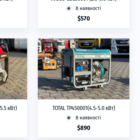
В наявності
$570
phone
ЗАМОВИТИ
5.5 кВт)
TOTAL TP450001(4.5-5.0 кВт)
В наявності
$890