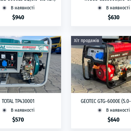
В наявності
В наявності
$940
$630
phone
ЗАМОВИТИ
phone
ЗАМОВИТИ
Хіт продажів
TOTAL TP430001
GEOTEC GTG-6000Е (5.0-
В наявності
В наявності
$570
$640