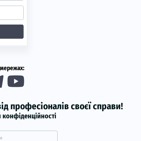
цмережах:
ід професіоналів своєї справи!
й конфіденційності
’я