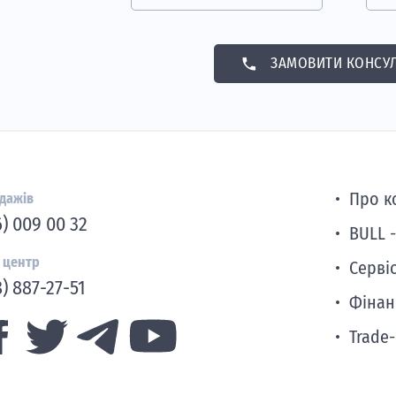
phone
ЗАМОВИТИ КОНСУЛ
Про к
одажів
6) 009 00 32
BULL 
 центр
Серві
) 887-27-51
Фінан
Trade-