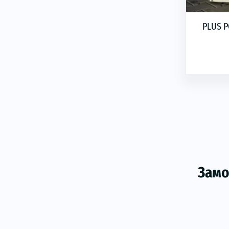
PLUS P
Замо