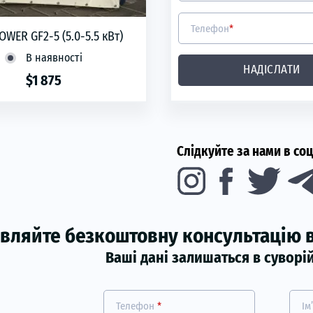
Телефон
*
OWER GF2-5 (5.0-5.5 кВт)
В наявності
НАДІСЛАТИ
$1 875
phone
ЗАМОВИТИ
Слідкуйте за нами в со
вляйте безкоштовну консультацію в
Ваші дані залишаться в суворі
Телефон
*
Ім