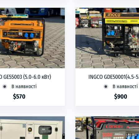
phone
ЗАМОВИТИ
phone
ЗАМОВИТИ
 GE55003 (5.0-6.0 кВт)
INGCO GDE50001(4.5-5.
В наявності
В наявності
$570
$900
phone
ЗАМОВИТИ
phone
ЗАМОВИТИ