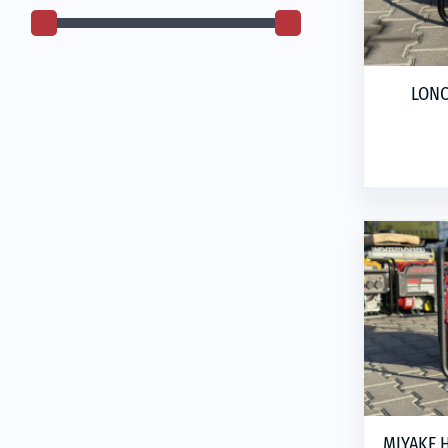
LONCI
MIYAKE H