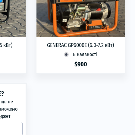
5 кВт)
GENERAC GP6000E (6.0-7.2 кВт)
В наявності
$900
phone
ЗАМОВИТИ
Е?
 ще не
 зможемо
юджет