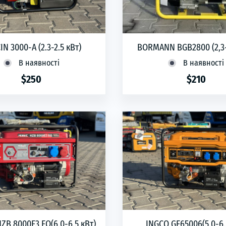
N 3000-A (2.3-2.5 кВт)
BORMANN BGB2800 (2,3-
В наявності
В наявності
$250
$210
phone
ЗАМОВИТИ
phone
ЗАМОВИТИ
ZB 8000E3 EQ(6.0-6.5 кВт)
INGCO GE65006(5.0-6.