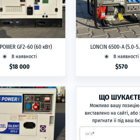
POWER GF2-60 (60 кВт)
LONCIN 6500-A (5.0-5.
В наявності
В наявності
$18 000
$570
phone
ЗАМОВИТИ
phone
ЗАМОВИТИ
ЩО ШУКАЄТ
Можливо вашу позицію
виставлено на сайті, або
пригнати її під ваш б
Ім’я
*