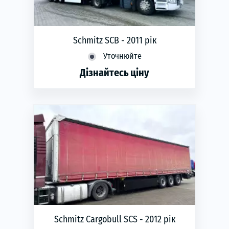
Schmitz SCB - 2011 рік
Уточнюйте
Дізнайтесь ціну
phone
ЗАМОВИТИ
Рік виготовлення:
2011
Schmitz Cargobull SCS - 2012 рік