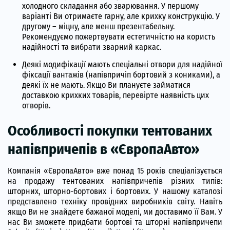
холодного складання або зварювання. У першому
варіанті Ви отримаєте гарну, але крихку конструкцію. У
другому – міцну, але менш презентабельну.
Рекомендуємо пожертвувати естетичністю на користь
надійності та вибрати зварний каркас.
Деякі модифікації мають спеціальні отвори для надійної
фіксації вантажів (напівпричіп бортовий з кониками), а
деякі їх не мають. Якщо Ви плануєте займатися
доставкою крихких товарів, перевірте наявність цих
отворів.
Особливості покупки тентованих
напівпричепів в «ЄвропаАвто»
Компанія «ЄвропаАвто» вже понад 15 років спеціалізується
на продажу тентованих напівпричепів різних типів:
шторних, шторно-бортових і бортових. У нашому каталозі
представлено техніку провідних виробників світу. Навіть
якщо Ви не знайдете бажаної моделі, ми доставимо її Вам. У
нас Ви зможете придбати бортові та шторні напівпричепи