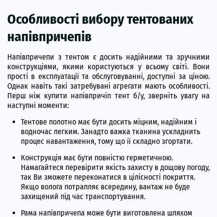
Особливості вибору тентованих
напівпричепів
Напівпричепи з тентом є досить надійними та зручними
конструкціями, якими користуються у всьому світі. Вони
прості в експлуатації та обслуговуванні, доступні за ціною.
Однак навіть такі затребувані агрегати мають особливості.
Перш ніж купити напівпричіп тент б/у, зверніть увагу на
наступні моменти:
Тентове полотно має бути досить міцним, надійним і
водночас легким. Занадто важка тканина ускладнить
процес навантаження, тому що її складно згортати.
Конструкція має бути повністю герметичною.
Намагайтеся перевірити якість захисту в дощову погоду,
так Ви зможете переконатися в цілісності покриття.
Якщо волога потрапляє всередину, вантаж не буде
захищений під час транспортування.
Рама напівпричепа може бути виготовлена шляхом