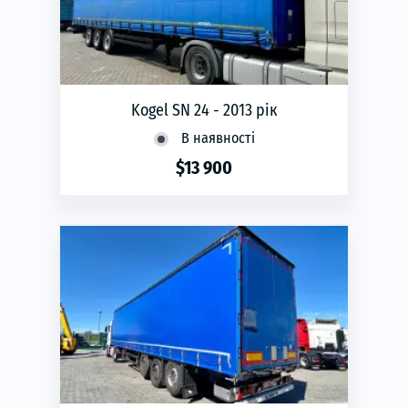
Kogel SN 24 - 2013 рік
В наявності
$13 900
phone
ЗАМОВИТИ
Рік виготовлення:
2013