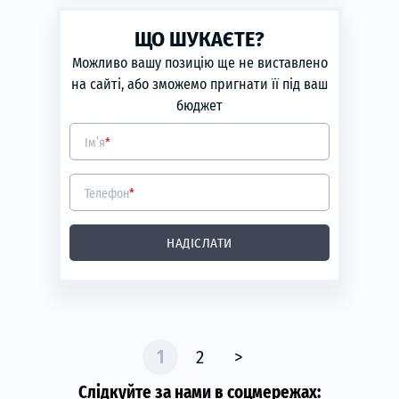
phone
ЗАМОВИТИ
Рік виготовлення:
2014
ЩО ШУКАЄТЕ?
Можливо вашу позицію ще не виставлено
на сайті, або зможемо пригнати її під ваш
бюджет
Ім’я
*
Телефон
*
НАДІСЛАТИ
1
2
>
Слідкуйте за нами в соцмережах: