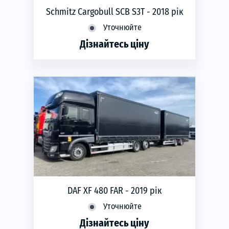
Schmitz Cargobull SCB S3T - 2018 рік
Уточнюйте
Дізнайтесь ціну
phone
ЗАМОВИТИ
Рік виготовлення:
2018
DAF XF 480 FAR - 2019 рік
Уточнюйте
Дізнайтесь ціну