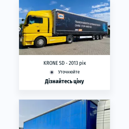
Рік виготовлення:
2013
KRONE SD - 2013 рік
Уточнюйте
Дізнайтесь ціну
phone
ЗАМОВИТИ
Рік виготовлення:
2013