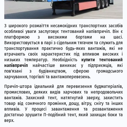
З широкого розмаїття несамохідних транспортних засобів
особливої уваги заслуговує тентований напівпричіп. Він є
платформою з високими бортами на шасі.
Використовується в парі з сідельним тягачем та служить для
транспортування практично будь-яких вантажів, які не
втрачають своїх характеристик під впливом високих і
низьких температур. Необхідність
купити тентований
напівпричіп
найчастіше виникає у підприємців, які
пов'язані з будівництвом, сферою громадського
харчування, торгівлі та вантажоперевезень.
Причіп-штора ідеальний для перевезення будматеріалів,
промислових, деяких видів харчових та непродовольчих
вантажів. Захисний тент, натягнутий зверху, захистить
товар від сонячного проміння, дощу, вітру, снігу та інших
впливів. У процесі завантаження та розвантаження
достатньо зрушити П-подібний тент, який захищає боки та
верх.