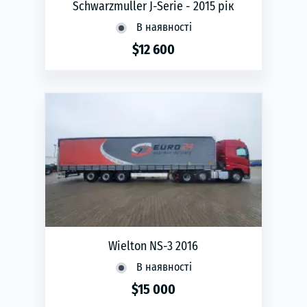
Schwarzmuller J-Serie - 2015 рік
В наявності
$12 600
phone
ЗАМОВИТИ
Рік виготовлення:
2015
Wielton NS-3 2016
В наявності
$15 000