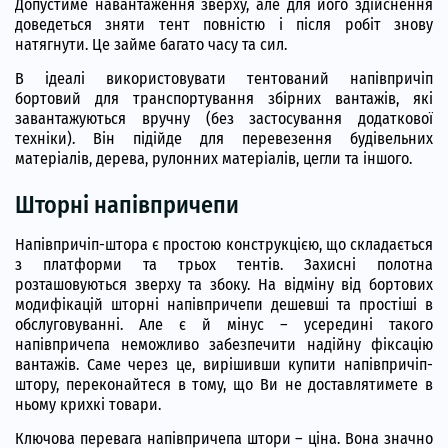
Допустиме навантаження зверху, але для його здійснення
доведеться зняти тент повністю і після робіт знову
натягнути. Це займе багато часу та сил.
В ідеалі використовувати тентований напівпричіп
бортовий для транспортування збірних вантажів, які
завантажуються вручну (без застосування додаткової
техніки). Він підійде для перевезення будівельних
матеріалів, дерева, рулонних матеріалів, цегли та іншого.
Шторні напівпричепи
Напівпричіп-штора є простою конструкцією, що складається
з платформи та трьох тентів. Захисні полотна
розташовуються зверху та збоку. На відміну від бортових
модифікацій шторні напівпричепи дешевші та простіші в
обслуговуванні. Але є й мінус – усередині такого
напівпричепа неможливо забезпечити надійну фіксацію
вантажів. Саме через це, вирішивши купити напівпричіп-
штору, переконайтеся в тому, що Ви не доставлятимете в
ньому крихкі товари.
Ключова перевага напівпричепа штори – ціна. Вона значно