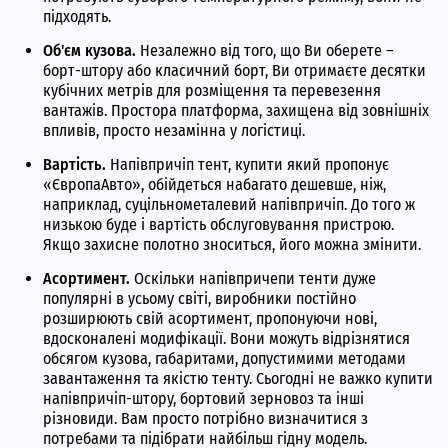
підходять.
Об'єм кузова.
Незалежно від того, що Ви оберете –
борт-штору або класичний борт, Ви отримаєте десятки
кубічних метрів для розміщення та перевезення
вантажів. Простора платформа, захищена від зовнішніх
впливів, просто незамінна у логістиці.
Вартість.
Напівпричіп тент, купити який пропонує
«ЄвропаАвто», обійдеться набагато дешевше, ніж,
наприклад, суцільнометалевий напівпричіп. До того ж
низькою буде і вартість обслуговування пристрою.
Якщо захисне полотно зноситься, його можна змінити.
Асортимент.
Оскільки напівпричепи тенти дуже
популярні в усьому світі, виробники постійно
розширюють свій асортимент, пропонуючи нові,
вдосконалені модифікації. Вони можуть відрізнятися
обсягом кузова, габаритами, допустимими методами
завантаження та якістю тенту. Сьогодні не важко купити
напівпричіп-штору, бортовий зерновоз та інші
різновиди. Вам просто потрібно визначитися з
потребами та підібрати найбільш гідну модель.