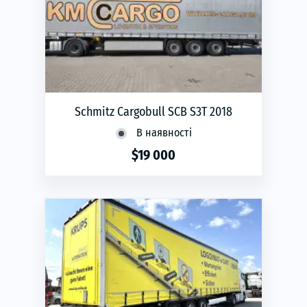
Schmitz Cargobull SCB S3T 2018
В наявності
$19 000
phone
ЗАМОВИТИ