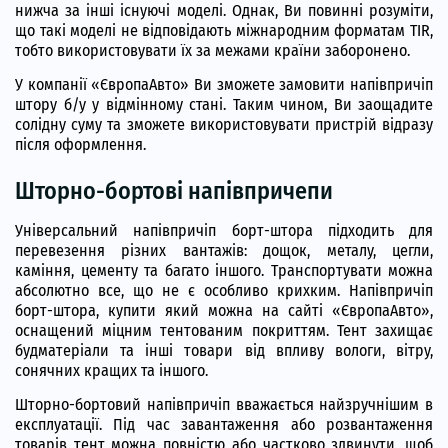
нижча за інші існуючі моделі. Однак, Ви повинні розуміти,
що такі моделі не відповідають міжнародним форматам TIR,
тобто використовувати їх за межами країни заборонено.
У компанії «ЄвропаАвто» Ви зможете замовити напівпричіп
штору б/у у відмінному стані. Таким чином, Ви заощадите
солідну суму та зможете використовувати пристрій відразу
після оформлення.
Шторно-бортові напівпричепи
Універсальний напівпричіп борт-штора підходить для
перевезення різних вантажів: дощок, металу, цегли,
каміння, цементу та багато іншого. Транспортувати можна
абсолютно все, що не є особливо крихким. Напівпричіп
борт-штора, купити який можна на сайті «ЄвропаАвто»,
оснащений міцним тентованим покриттям. Тент захищає
будматеріали та інші товари від впливу вологи, вітру,
сонячних кращих та іншого.
Шторно-бортовий напівпричіп вважається найзручнішим в
експлуатації. Під час завантаження або розвантаження
товарів тент можна повністю або частково здвинути, щоб