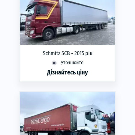
Schmitz SCB - 2015 рік
Уточнюйте
Дізнайтесь ціну
phone
ЗАМОВИТИ
Рік виготовлення:
2015