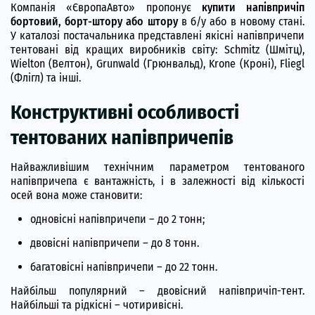
Компанія «ЄвропаАвто» пропонує
купити напівпричіп
бортовий, борт-штору або штору
в б/у або в новому стані.
У каталозі постачальника представлені якісні напівпричепи
тентовані від кращих виробників світу: Schmitz (Шмітц),
Wielton (Велтон), Grunwald (Грюнвальд), Krone (Кроні), Fliegl
(Флігл) та інші.
Конструктивні особливості
тентованих напівпричепів
Найважливішим технічним параметром тентованого
напівпричепа є вантажність, і в залежності від кількості
осей вона може становити:
одновісні напівпричепи – до 2 тонн;
двовісні напівпричепи – до 8 тонн.
багатовісні напівпричепи – до 22 тонн.
Найбільш популярний – двовісний напівпричіп-тент.
Найбільші та рідкісні – чотиривісні.