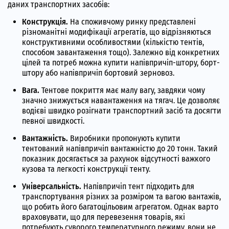
даних транспортних засобів:
Конструкція.
На споживчому ринку представлені
різноманітні модифікації агрегатів, що відрізняються
конструктивними особливостями (кількістю тентів,
способом завантаження тощо). Залежно від конкретних
цілей та потреб можна купити напівпричіп-штору, борт-
штору або напівпричіп бортовий зерновоз.
Вага.
Тентове покриття має малу вагу, завдяки чому
значно знижується навантаження на тягач. Це дозволяє
водієві швидко розігнати транспортний засіб та досягти
певної швидкості.
Вантажність.
Виробники пропонують купити
тентований напівпричіп вантажністю до 20 тонн. Такий
показник досягається за рахунок відсутності важкого
кузова та легкості конструкції тенту.
Універсальність.
Напівпричіп тент підходить для
транспортування різних за розміром та вагою вантажів,
що робить його багатоцільовим агрегатом. Однак варто
враховувати, що для перевезення товарів, які
потребують суворого температурного режиму, вони не