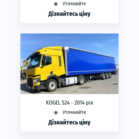
Уточнюйте
Дізнайтесь ціну
phone
ЗАМОВИТИ
Рік виготовлення:
2012
KOGEL S24 - 2014 рік
Уточнюйте
Дізнайтесь ціну