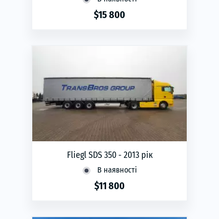
$15 800
phone
ЗАМОВИТИ
Рік виготовлення:
2016
Fliegl SDS 350 - 2013 рік
В наявності
$11 800
phone
ЗАМОВИТИ