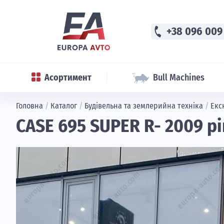
phone
+38 096 009
Асортимент
Bull Machines
Головна
/
Каталог
/
Будівельна та землерийна техніка
/
Екс
CASE 695 SUPER R- 2009 рі