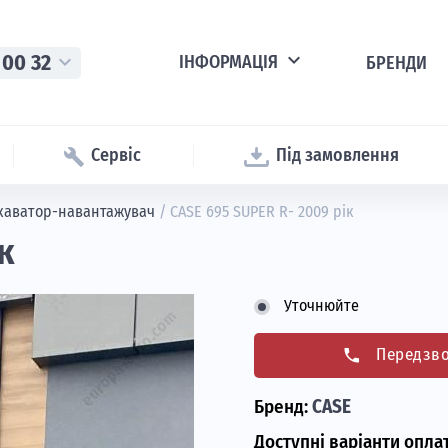
expand_more
 00 32
expand_more
ІНФОРМАЦІЯ
БРЕНДИ
Сервіс
Під замовлення
каватор-навантажувач
/
CASE 695 SUPER R- 2009 рік
к
Уточнюйте
phone
Передзв
Бренд:
CASE
Доступні варіанти опла