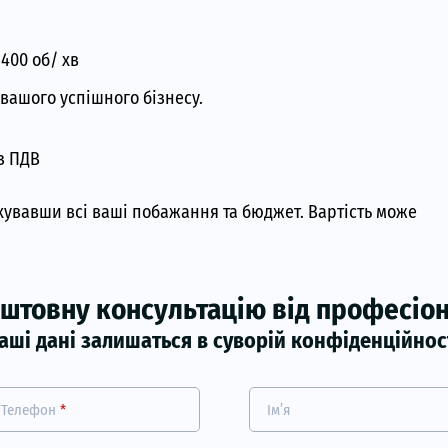
400 об/ хв
 вашого успішного бізнесу.
з ПДВ
хувавши всі ваші побажання та бюджет. Вартість може
штовну консультацію від професіона
аші дані залишаться в суворій конфіденційнос
Телефон
*
Ім’я