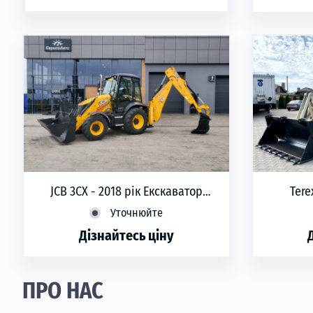
JCB 3CX - 2018 рік Екскаватор
Tere
навантажувач
Уточнюйте
Дізнайтесь ціну
phone
ЗАМОВИТИ
ПРО НАС
Рік вигот