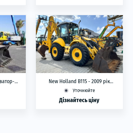
phone
ЗАМОВИТИ
ична
3
копічна
аватор-
New Holland B115 - 2009 рік
Екскаватор навантажувач
Уточнюйте
Дізнайтесь ціну
phone
ЗАМОВИТИ
Рік виготовлення:
2009