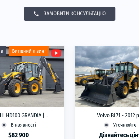
phone
ЗАМОВИТИ КОНСУЛЬТАЦІЮ
ів
Вигідний лізинг
LL HD100 GRANDIA |
Volvo BL71 - 2012 
колісний екскаватор-
В наявності
Уточнюйте
вантажувач | 2026
$82 900
Дізнайтесь цін