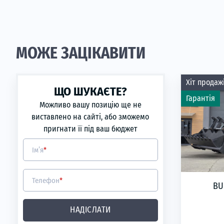
МОЖЕ ЗАЦІКАВИТИ
Хіт продаж
ЩО ШУКАЄТЕ?
Гарантія
Можливо вашу позицію ще не
виставлено на сайті, або зможемо
пригнати її під ваш бюджет
Ім’я
*
Телефон
*
BU
Рівно
НАДІСЛАТИ
на