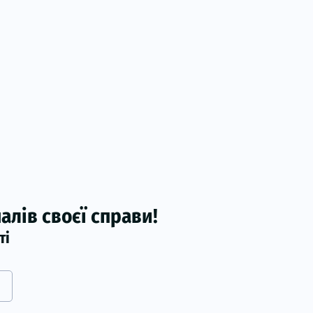
лів своєї справи!
ті