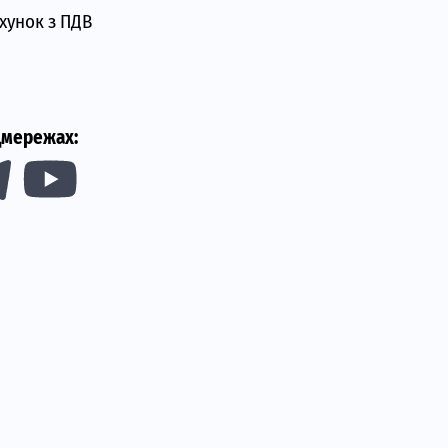
хунок з ПДВ
цмережах: