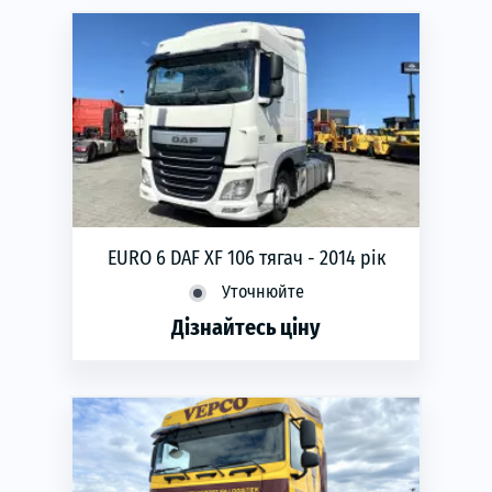
EURO 6 DAF XF 106 тягач - 2014 рік
Уточнюйте
Дізнайтесь ціну
phone
ЗАМОВИТИ
Рік виготовлення:
2014
Об'єм двигуна:
12.9
Коробка передач:
механічна