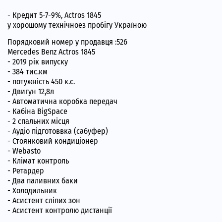
- Кредит 5-7-9%, Actros 1845
у хорошому технічноез пробігу Україною
Порядковий номер у продавця :526
Mercedes Benz Actros 1845
- 2019 рік випуску
- 384 тис.км
- потужність 450 к.с.
- Двигун 12,8л
- Автоматична коробка передач
- Кабіна BigSpace
- 2 спальних місця
- Аудіо підготоввка (сабуфер)
- Стоянковий кондиціонер
- Webasto
- Клімат контроль
- Ретардер
- Два паливних баки
- Холодильник
- Асистент сліпих зон
- Асистент контролю дистанції