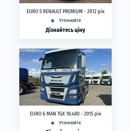
EURO 5 RENAULT PREMIUM - 2012 рік
Уточнюйте
Дізнайтесь ціну
phone
ЗАМОВИТИ
Рік виготовлення:
2012
Коробка передач:
автоматична
Тип двигуна:
Дизель
Потужність двигуна (кВт):
338
Потужність двигуна (к.с.):
460
Пробіг (тис. км):
650
EURO 6 MAN TGX 18.480 - 2015 рік
Уточнюйте