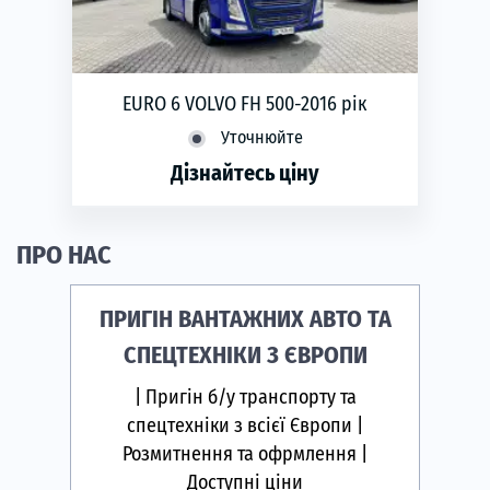
EURO 6 VOLVO FH 500-2016 рік
Уточнюйте
Дізнайтесь ціну
phone
ЗАМОВИТИ
ПРО НАС
Рік виготовлення:
2016
Пробіг (тис. км):
781
ПРИГІН ВАНТАЖНИХ АВТО ТА
Коробка передач:
автоматична
СПЕЦТЕХНІКИ З ЄВРОПИ
| Пригін б/у транспорту та
спецтехніки з всієї Європи |
Розмитнення та офрмлення |
Доступні ціни