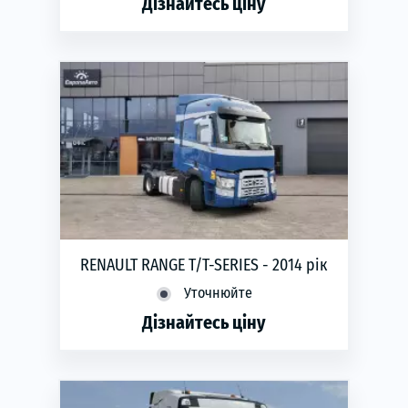
Дізнайтесь ціну
phone
ЗАМОВИТИ
RENAULT RANGE T/T-SERIES - 2014 рік
Уточнюйте
Дізнайтесь ціну
phone
ЗАМОВИТИ
Рік виготовлення:
2014