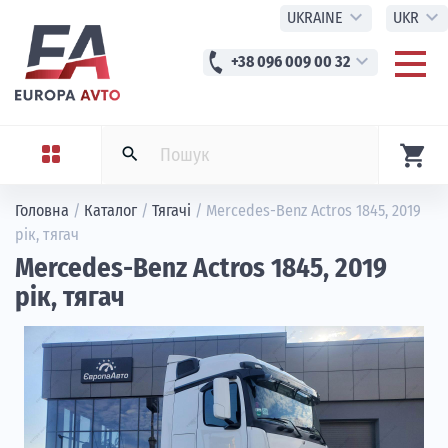
expand_more
expand_more
UKRAINE
UKR
phone
expand_more
+38 096 009 00 32
shopping_cart
search
Головна
/
Каталог
/
Тягачі
/
Mercedes-Benz Actros 1845, 2019
рік, тягач
Mercedes-Benz Actros 1845, 2019
рік, тягач